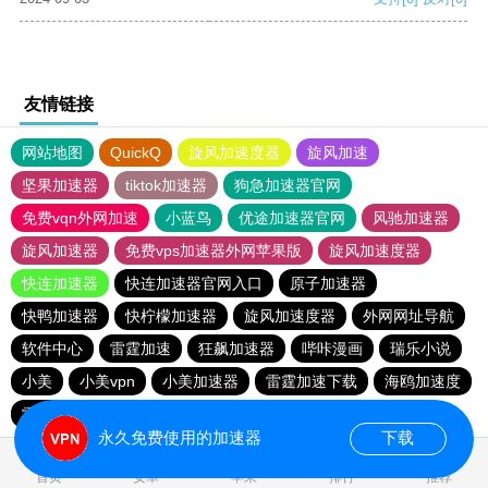
友情链接
网站地图
QuickQ
旋风加速度器
旋风加速
坚果加速器
tiktok加速器
狗急加速器官网
免费vqn外网加速
小蓝鸟
优途加速器官网
风驰加速器
旋风加速器
免费vps加速器外网苹果版
旋风加速度器
快连加速器
快连加速器官网入口
原子加速器
快鸭加速器
快柠檬加速器
旋风加速度器
外网网址导航
软件中心
雷霆加速
狂飙加速器
哔咔漫画
瑞乐小说
小美
小美vpn
小美加速器
雷霆加速下载
海鸥加速度
雷霆加速
海鸥加速器下载
雷霆加速版ins
永久免费使用的加速器
下载
0.019721s
首页
安卓
苹果
排行
推荐