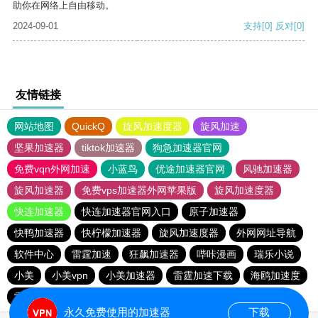
助你在网络上自由移动。
2024-09-01
支持
[0]
反对
[0]
友情链接
网站地图
QuickQ
旋风加速度器
旋风加速
坚果加速器
tiktok加速器
狗急加速器官网
免费vqn外网加速
小蓝鸟
优途加速器官网
风驰加速器
旋风加速器
免费vps加速器外网苹果版
旋风加速度器
快连加速器
快连加速器官网入口
原子加速器
快鸭加速器
快柠檬加速器
旋风加速度器
外网网址导航
软件中心
雷霆加速
狂飙加速器
哔咔漫画
瑞乐小说
小美
小美vpn
小美加速器
雷霆加速下载
海鸥加速度
雷霆加速
海鸥加速器下载
雷霆加速版ins
永久免费使用的加速器
下载