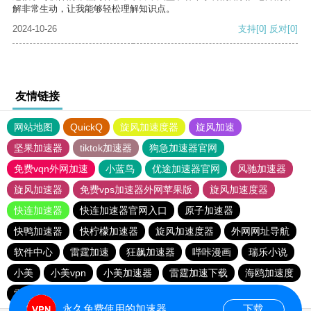
解非常生动，让我能够轻松理解知识点。
2024-10-26
支持
[0]
反对
[0]
友情链接
网站地图
QuickQ
旋风加速度器
旋风加速
坚果加速器
tiktok加速器
狗急加速器官网
免费vqn外网加速
小蓝鸟
优途加速器官网
风驰加速器
旋风加速器
免费vps加速器外网苹果版
旋风加速度器
快连加速器
快连加速器官网入口
原子加速器
快鸭加速器
快柠檬加速器
旋风加速度器
外网网址导航
软件中心
雷霆加速
狂飙加速器
哔咔漫画
瑞乐小说
小美
小美vpn
小美加速器
雷霆加速下载
海鸥加速度
雷霆加速
海鸥加速器下载
雷霆加速版ins
永久免费使用的加速器
下载