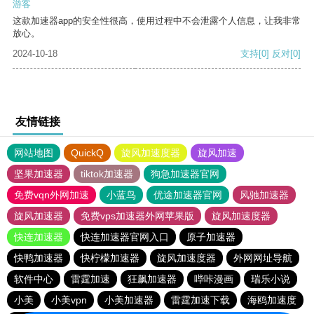
游客
这款加速器app的安全性很高，使用过程中不会泄露个人信息，让我非常
放心。
2024-10-18
支持
[0]
反对
[0]
友情链接
网站地图
QuickQ
旋风加速度器
旋风加速
坚果加速器
tiktok加速器
狗急加速器官网
免费vqn外网加速
小蓝鸟
优途加速器官网
风驰加速器
旋风加速器
免费vps加速器外网苹果版
旋风加速度器
快连加速器
快连加速器官网入口
原子加速器
快鸭加速器
快柠檬加速器
旋风加速度器
外网网址导航
软件中心
雷霆加速
狂飙加速器
哔咔漫画
瑞乐小说
小美
小美vpn
小美加速器
雷霆加速下载
海鸥加速度