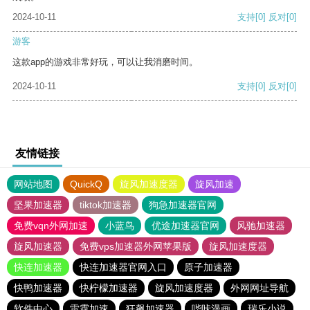
2024-10-11
支持
[0]
反对
[0]
游客
这款app的游戏非常好玩，可以让我消磨时间。
2024-10-11
支持
[0]
反对
[0]
友情链接
网站地图
QuickQ
旋风加速度器
旋风加速
坚果加速器
tiktok加速器
狗急加速器官网
免费vqn外网加速
小蓝鸟
优途加速器官网
风驰加速器
旋风加速器
免费vps加速器外网苹果版
旋风加速度器
快连加速器
快连加速器官网入口
原子加速器
快鸭加速器
快柠檬加速器
旋风加速度器
外网网址导航
软件中心
雷霆加速
狂飙加速器
哔咔漫画
瑞乐小说