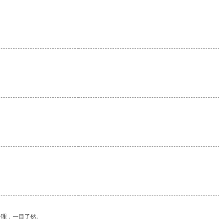
。
合理，一目了然。