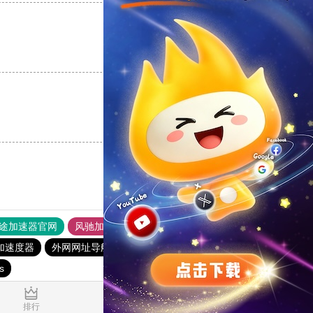
支持
[0]
反对
[0]
支持
[0]
反对
[0]
途加速器官网
风驰加速器
旋风加速器
加速度器
外网网址导航
软件中心
雷霆加速
狂飙加速器
s
0.019479s
排行
推荐