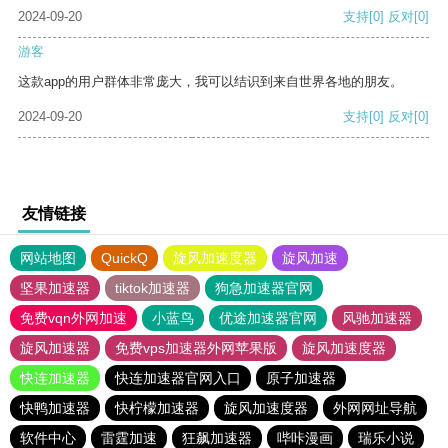
2024-09-20
支持
[0]
反对
[0]
游客
这款app的用户群体非常庞大，我可以结识到来自世界各地的朋友。
2024-09-20
支持
[0]
反对
[0]
友情链接
网站地图
QuickQ
旋风加速度器
旋风加速
坚果加速器
tiktok加速器
狗急加速器官网
免费vqn外网加速
小蓝鸟
优途加速器官网
风驰加速器
旋风加速器
免费vps加速器外网苹果版
旋风加速度器
快连加速器
快连加速器官网入口
原子加速器
快鸭加速器
快柠檬加速器
旋风加速度器
外网网址导航
软件中心
雷霆加速
狂飙加速器
哔咔漫画
瑞乐小说